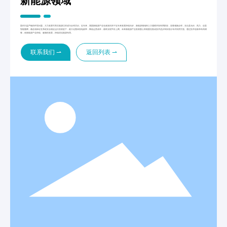
新能源领域
面对日益严峻的环境问题，大力发展可再生能源已经成为全球共识。近年来，我国新能源产业在政策扶持下近年来发展持续向好，新能源领域跨入大规模开发利用阶段，容量领跑全球，无论是光伏、风力、还是
智能微网，都必须保证在系统安全稳定运行的前提下，最大化整体发电效率，降低运营成本，最终实现平价上网。未来新能源产业发展重心将着重在推动技术进步和加强分布式利用方面。通过技术创新和布局调
整，使新能源产业持续、健康的发展，持续优化能源布局。
联系我们 ⇀
返回列表 ⇀